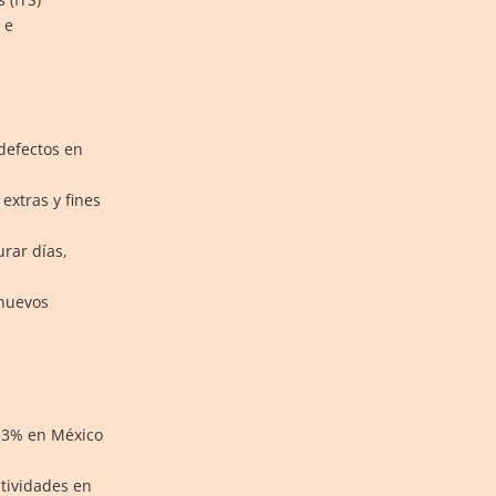
 e
defectos en
extras y fines
rar días,
 nuevos
53% en México
ctividades en