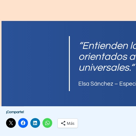
“
Entienden l
orientados a
universales.
“
Elsa Sánchez – Especi
¡Comparte!
Más