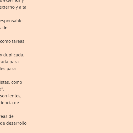
s externos y
xterno y alta
responsable
s de
 como tareas
y duplicada.
rada para
les para
istas, como
”.
son lentos,
dencia de
reas de
de desarrollo