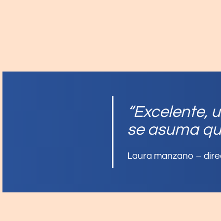
“
Excelente, u
se asuma que
Laura manzano – direc