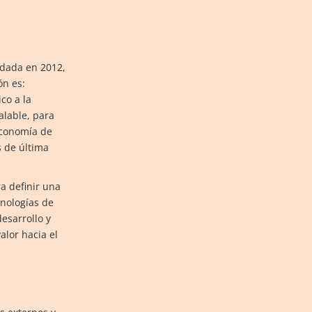
dada en 2012,
ón es:
co a la
lable, para
economía de
s de última
a definir una
cnologías de
esarrollo y
alor hacia el