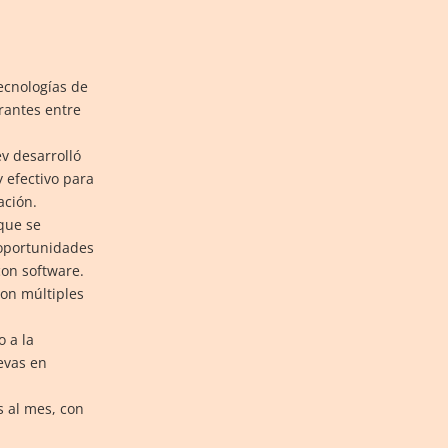
ecnologías de
rantes entre
v desarrolló
y efectivo para
ación.
que se
 oportunidades
on software.
con múltiples
 a la
evas en
s al mes, con