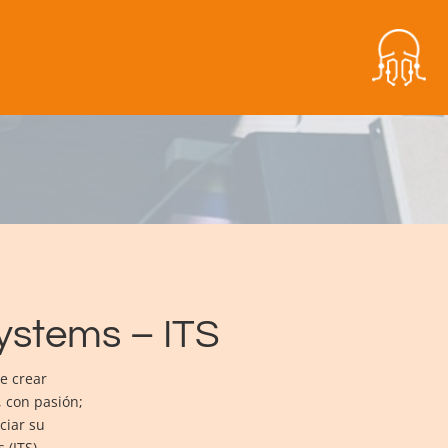
ystems – ITS
e crear
, con pasión;
ciar su
 (ITS)