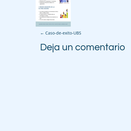
P
←
Caso-de-exito-UBS
o
Deja un comentario
s
t
n
a
v
i